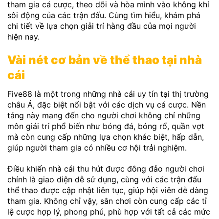
tham gia cá cược, theo dõi và hòa mình vào không khí
sôi động của các trận đấu. Cùng tìm hiểu, khám phá
chi tiết về lựa chọn giải trí hàng đầu của mọi người
hiện nay.
Vài nét cơ bản về thể thao tại nhà
cái
Five88 là một trong những nhà cái uy tín tại thị trường
châu Á, đặc biệt nổi bật với các dịch vụ cá cược. Nền
tảng này mang đến cho người chơi không chỉ những
môn giải trí phổ biến như bóng đá, bóng rổ, quần vợt
mà còn cung cấp những lựa chọn khác biệt, hấp dẫn,
giúp người tham gia có nhiều cơ hội trải nghiệm.
Điều khiến nhà cái thu hút được đông đảo người chơi
chính là giao diện dễ sử dụng, cùng với các trận đấu
thể thao được cập nhật liên tục, giúp hội viên dễ dàng
tham gia. Không chỉ vậy, sân chơi còn cung cấp các tỉ
lệ cược hợp lý, phong phú, phù hợp với tất cả các mức