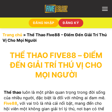
Chuyển
đến
nội
dung
ĐĂNG NHẬP
ĐĂNG KÝ
Trang chủ
»
Thể Thao Five88 – Điểm Đến Giải Trí Thú
Vị Cho Mọi Người
THỂ THAO FIVE88 – ĐIỂM
ĐẾN GIẢI TRÍ THÚ VỊ CHO
MỌI NGƯỜI
Thể thao
luôn là một phần quan trọng trong đời sống
của nhiều người, đặc biệt là đối với những ai đam mê.
Five88
, với vai trò là nhà cái nổi bật, mang đến cho
hội viên một không gian giải trí lý thú, nơi bạn có thể