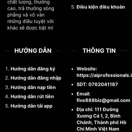
chất lượng, thưởng
Điều kiện điều khoản
cao, trả thưởng sòng
phẳng và vô vàn
những điều tuyệt vời
khác sẽ được bật mí
HƯỚNG DẪN
THÔNG TIN
Hướng dẫn đăng ký
Website:
https://aiprofessionals.i
Hướng dẫn đăng nhập
SDT: 0762041187
Hướng dẫn nạp tiền
Email:
Hướng dẫn rút tiền
five888biz@gmail.com
Hướng dẫn tải app
Địa chỉ: 111 Đường
Xương Cá 1, 2, Bình
Chánh, Thành phố Hồ
Chí Minh Việt Nam