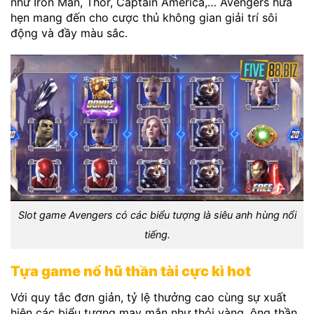
như Iron Man, Thor, Captain America,… Avengers hứa
hẹn mang đến cho cược thủ không gian giải trí sôi
động và đầy màu sắc.
Slot game Avengers có các biểu tượng là siêu anh hùng nổi
tiếng.
Tựa game nổ hũ thần tài cực kì hot
Với quy tắc đơn giản, tỷ lệ thưởng cao cùng sự xuất
hiện các biểu tượng may mắn như thỏi vàng, ông thần