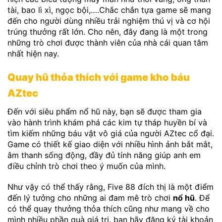
tài, bao lì xì, ngọc bội,….Chắc chắn tựa game sẽ mang
đến cho người dùng nhiều trải nghiệm thú vị và cơ hội
trúng thưởng rất lớn. Cho nên, đây đang là một trong
những trò chơi được thành viên của nhà cái quan tâm
nhất hiện nay.
Quay hũ thỏa thích với game kho báu
AZtec
Đến với siêu phẩm nổ hũ này, bạn sẽ được tham gia
vào hành trình khám phá các kim tự tháp huyền bí và
tìm kiếm những báu vật vô giá của người AZtec cổ đại.
Game có thiết kế giao diện với nhiều hình ảnh bắt mắt,
âm thanh sống động, đầy đủ tính năng giúp anh em
điều chỉnh trò chơi theo ý muốn của mình.
Như vậy có thể thấy rằng, Five 88 đích thị là một điểm
đến lý tưởng cho những ai đam mê trò chơi
nổ hũ
. Để
có thể quay thưởng thỏa thích cũng như mang về cho
mình nhiều phần quà giá trị, bạn hãy đăng ký tài khoản