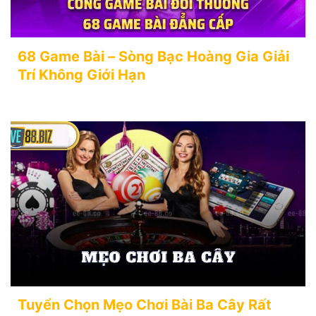
68 Game Bài – Sòng Bạc Hoàng Gia Giải
Trí Không Giới Hạn
Tuyển Chọn Mẹo Chơi Bài Ba Cây Rất