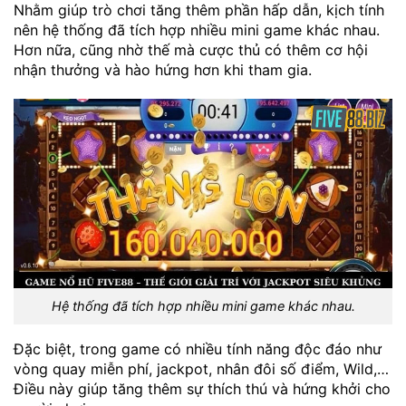
Nhằm giúp trò chơi tăng thêm phần hấp dẫn, kịch tính
nên hệ thống đã tích hợp nhiều mini game khác nhau.
Hơn nữa, cũng nhờ thế mà cược thủ có thêm cơ hội
nhận thưởng và hào hứng hơn khi tham gia.
Hệ thống đã tích hợp nhiều mini game khác nhau.
Đặc biệt, trong game có nhiều tính năng độc đáo như
vòng quay miễn phí, jackpot, nhân đôi số điểm, Wild,…
Điều này giúp tăng thêm sự thích thú và hứng khởi cho