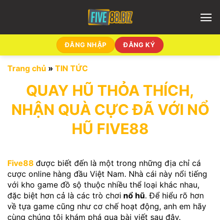
Chuyển
đến
nội
dung
ĐĂNG NHẬP
ĐĂNG KÝ
Trang chủ
»
TIN TỨC
QUAY HŨ THỎA THÍCH,
NHẬN QUÀ CỰC ĐÃ VỚI NỔ
HŨ FIVE88
Five88
được biết đến là một trong những địa chỉ cá
cược online hàng đầu Việt Nam. Nhà cái này nổi tiếng
với kho game đồ sộ thuộc nhiều thể loại khác nhau,
đặc biệt hơn cả là các trò chơi
nổ hũ
. Để hiểu rõ hơn
về tựa game cũng như cơ chế hoạt động, anh em hãy
cùng chúng tôi khám phá qua bài viết sau đây.