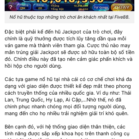
Nổ hũ thuộc top những trò chơi ăn khách nhất tại Five88.
Đặc biệt phải kể đến hũ Jackpot của trò chơi, đây
chính là quỹ thưởng được tích lũy tăng dần qua mỗi
ván game mà thành viên tham gia. Cược thủ nào may
mắn trúng giải Jackpot sẽ được sở hữu toàn bộ số tiền
đó. Chính điều này đã tạo nên cảm giác phấn khích và
hồi hộp cho người dùng.
Các tựa game nổ hũ tại nhà cái có cơ chế chơi khá đa
dạng với giao diện được thiết kế đẹp mắt theo phong
cách truyền thống của nhiều quốc gia. Ví dụ như: Thái
Lan, Trung Quốc, Hy Lạp, Ai Cập,…Nhờ thế, nó đã
chinh phục nhanh chóng mọi đối tượng người dùng,
mang đến cho họ nhiều trải nghiệm giải trí khó quên.
Bên cạnh đó, với hệ thống giao diện thân thiện, các
tính năng được sắp xếp khoa học trên thanh công cụ