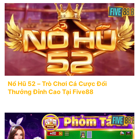
Nổ Hũ 52 – Trò Chơi Cá Cược Đổi
Thưởng Đỉnh Cao Tại Five88