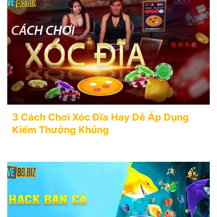
3 Cách Chơi Xóc Đĩa Hay Dễ Áp Dụng
Kiếm Thưởng Khủng