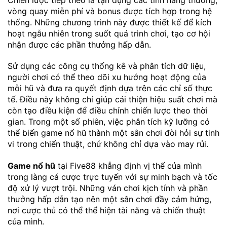
vòng quay miễn phí và bonus được tích hợp trong hệ
thống. Những chương trình này được thiết kế để kích
hoạt ngẫu nhiên trong suốt quá trình chơi, tạo cơ hội
nhận được các phần thưởng hấp dẫn.
Sử dụng các công cụ thống kê và phân tích dữ liệu,
người chơi có thể theo dõi xu hướng hoạt động của
mỗi hũ và đưa ra quyết định dựa trên các chỉ số thực
tế. Điều này không chỉ giúp cải thiện hiệu suất chơi mà
còn tạo điều kiện để điều chỉnh chiến lược theo thời
gian. Trong một số phiên, việc phân tích kỹ lưỡng có
thể biến game nổ hũ thành một sân chơi đòi hỏi sự tinh
vi trong chiến thuật, chứ không chỉ dựa vào may rủi.
Game nổ hũ
tại Five88 khẳng định vị thế của mình
trong làng cá cược trực tuyến với sự minh bạch và tốc
độ xử lý vượt trội. Những ván chơi kịch tính và phần
thưởng hấp dẫn tạo nên một sân chơi đầy cảm hứng,
nơi cược thủ có thể thể hiện tài năng và chiến thuật
của mình.