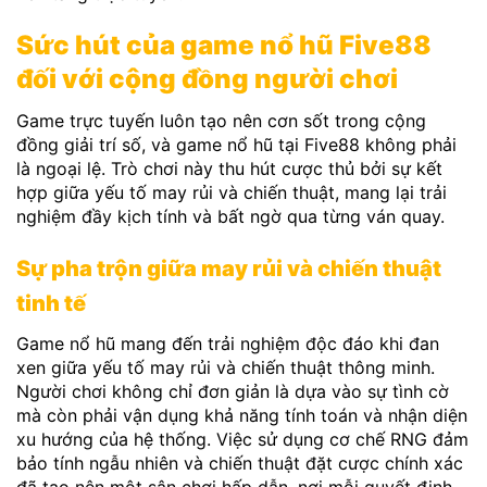
Sức hút của game nổ hũ Five88
đối với cộng đồng người chơi
Game trực tuyến luôn tạo nên cơn sốt trong cộng
đồng giải trí số, và game nổ hũ tại Five88 không phải
là ngoại lệ. Trò chơi này thu hút cược thủ bởi sự kết
hợp giữa yếu tố may rủi và chiến thuật, mang lại trải
nghiệm đầy kịch tính và bất ngờ qua từng ván quay.
Sự pha trộn giữa may rủi và chiến thuật
tinh tế
Game nổ hũ mang đến trải nghiệm độc đáo khi đan
xen giữa yếu tố may rủi và chiến thuật thông minh.
Người chơi không chỉ đơn giản là dựa vào sự tình cờ
mà còn phải vận dụng khả năng tính toán và nhận diện
xu hướng của hệ thống. Việc sử dụng cơ chế RNG đảm
bảo tính ngẫu nhiên và chiến thuật đặt cược chính xác
đã tạo nên một sân chơi hấp dẫn, nơi mỗi quyết định