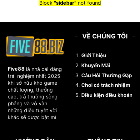
Block
"sidebar"
not found
VỀ CHÚNG TÔI
Giới Thiệu
Khuyến Mãi
Five88
là nhà cái đáng
Câu Hỏi Thường Gặp
trải nghiệm nhất 2025
khi sở hữu kho game
Chơi có trách nhiệm
chất lượng, thưởng
Điều kiện điều khoản
cao, trả thưởng sòng
phẳng và vô vàn
những điều tuyệt vời
khác sẽ được bật mí