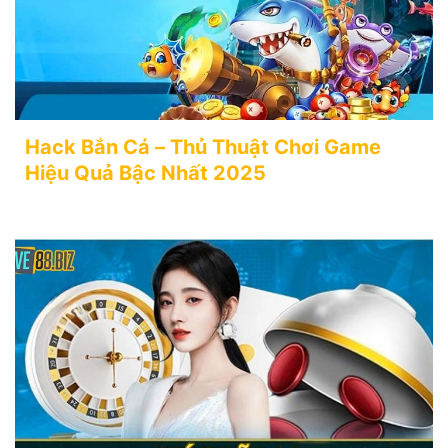
Hack Bắn Cá – Thủ Thuật Chơi Game
Hiệu Quả Bậc Nhất 2025