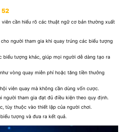
 52
i viên cần hiểu rõ các thuật ngữ cơ bản thường xuất
 cho người tham gia khi quay trúng các biểu tượng
c biểu tượng khác, giúp mọi người dễ dàng tạo ra
t như vòng quay miễn phí hoặc tăng tiền thưởng
 hội viên quay mà không cần dùng vốn cược.
 người tham gia đạt đủ điều kiện theo quy định.
c, tùy thuộc vào thiết lập của người chơi.
 biểu tượng và đưa ra kết quả.