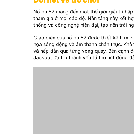
Đôi nét về trò chơi
Nổ hũ 52 mang đến một thế giới giải trí hấp
tham gia ở mọi cấp độ. Nền tảng này kết hợ
thống và công nghệ hiện đại, tạo nên trải ng
Giao diện của nổ hũ 52 được thiết kế tỉ mỉ 
họa sống động và âm thanh chân thực. Khôn
và hấp dẫn qua từng vòng quay. Bên cạnh đó
Jackpot đã trở thành yếu tố thu hút đông đ