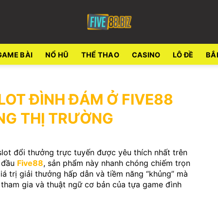
GAME BÀI
NỔ HŨ
THỂ THAO
CASINO
LÔ ĐỀ
BẮ
LOT ĐÌNH ĐÁM Ở FIVE88
NG THỊ TRƯỜNG
lot đổi thưởng trực tuyến được yêu thích nhất trên
g đầu
Five88
, sản phẩm này nhanh chóng chiếm trọn
iá trị giải thưởng hấp dẫn và tiềm năng “khủng” mà
 tham gia và thuật ngữ cơ bản của tựa game đình