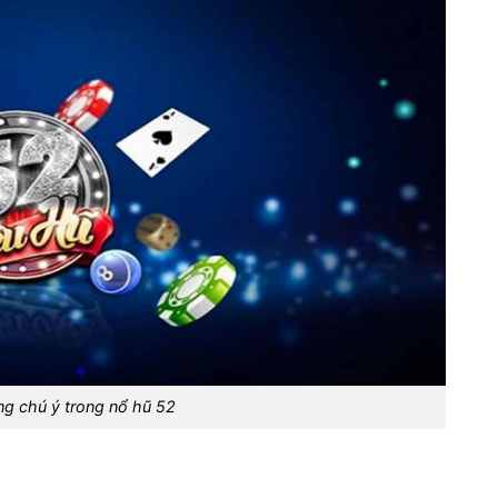
g chú ý trong nổ hũ 52