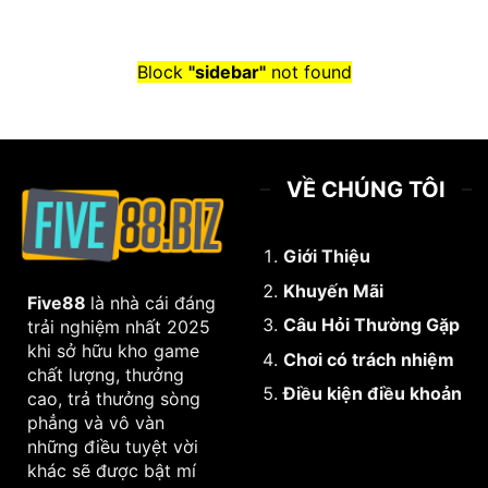
Block
"sidebar"
not found
VỀ CHÚNG TÔI
Giới Thiệu
Khuyến Mãi
Five88
là nhà cái đáng
Câu Hỏi Thường Gặp
trải nghiệm nhất 2025
khi sở hữu kho game
Chơi có trách nhiệm
chất lượng, thưởng
Điều kiện điều khoản
cao, trả thưởng sòng
phẳng và vô vàn
những điều tuyệt vời
khác sẽ được bật mí