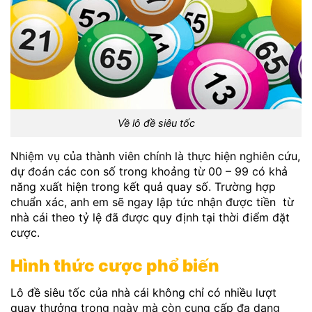
Về lô đề siêu tốc
Nhiệm vụ của thành viên chính là thực hiện nghiên cứu,
dự đoán các con số trong khoảng từ 00 – 99 có khả
năng xuất hiện trong kết quả quay số. Trường hợp
chuẩn xác, anh em sẽ ngay lập tức nhận được tiền từ
nhà cái theo tỷ lệ đã được quy định tại thời điểm đặt
cược.
Hình thức cược phổ biến
Lô đề siêu tốc của nhà cái không chỉ có nhiều lượt
quay thưởng trong ngày mà còn cung cấp đa dạng