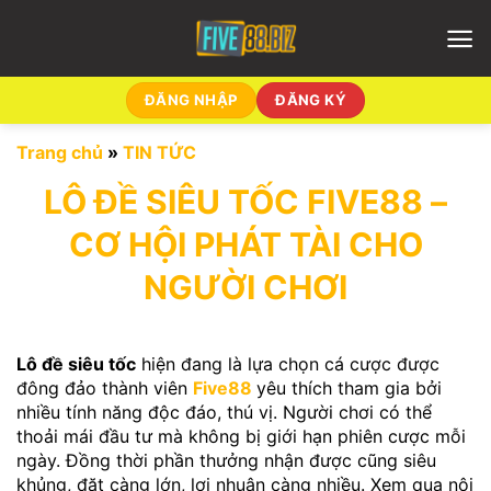
Chuyển
đến
nội
dung
ĐĂNG NHẬP
ĐĂNG KÝ
Trang chủ
»
TIN TỨC
LÔ ĐỀ SIÊU TỐC FIVE88 –
CƠ HỘI PHÁT TÀI CHO
NGƯỜI CHƠI
Lô đề siêu tốc
hiện đang là lựa chọn cá cược được
đông đảo thành viên
Five88
yêu thích tham gia bởi
nhiều tính năng độc đáo, thú vị. Người chơi có thể
thoải mái đầu tư mà không bị giới hạn phiên cược mỗi
ngày. Đồng thời phần thưởng nhận được cũng siêu
khủng, đặt càng lớn, lợi nhuận càng nhiều. Xem qua nội