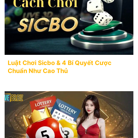
Luật Chơi Sicbo & 4 Bí Quyết Cược
Chuẩn Như Cao Thủ