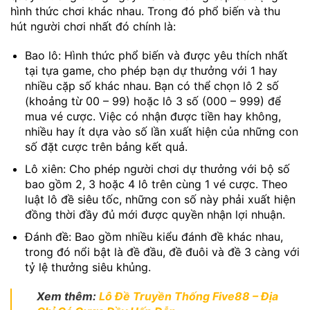
hình thức chơi khác nhau. Trong đó phổ biến và thu
hút người chơi nhất đó chính là:
Bao lô: Hình thức phổ biến và được yêu thích nhất
tại tựa game, cho phép bạn dự thưởng với 1 hay
nhiều cặp số khác nhau. Bạn có thể chọn lô 2 số
(khoảng từ 00 – 99) hoặc lô 3 số (000 – 999) để
mua vé cược. Việc có nhận được tiền hay không,
nhiều hay ít dựa vào số lần xuất hiện của những con
số đặt cược trên bảng kết quả.
Lô xiên: Cho phép người chơi dự thưởng với bộ số
bao gồm 2, 3 hoặc 4 lô trên cùng 1 vé cược. Theo
luật lô đề siêu tốc, những con số này phải xuất hiện
đồng thời đầy đủ mới được quyền nhận lợi nhuận.
Đánh đề: Bao gồm nhiều kiểu đánh đề khác nhau,
trong đó nổi bật là đề đầu, đề đuôi và đề 3 càng với
tỷ lệ thưởng siêu khủng.
Xem thêm:
Lô Đề Truyền Thống Five88 – Địa