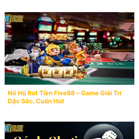
Nổ Hũ Rút Tiền Five88 – Game Giải Trí
Đặc Sắc, Cuốn Hút